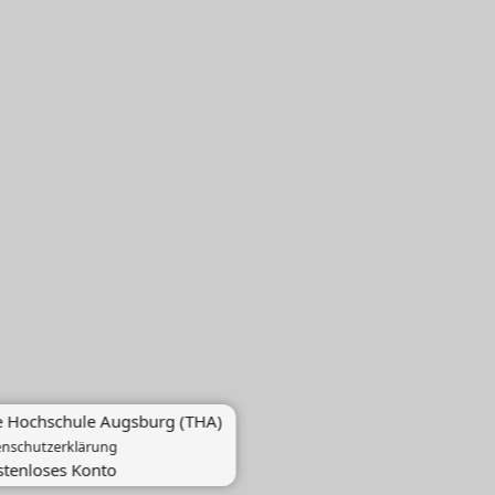
e Hochschule Augsburg (THA)
enschutzerklärung
ostenloses Konto