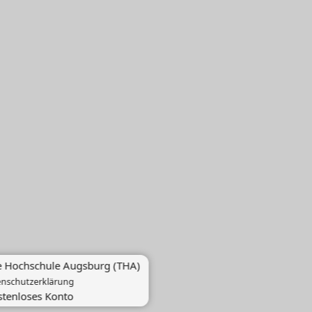
e Hochschule Augsburg (THA)
enschutzerklärung
ostenloses Konto